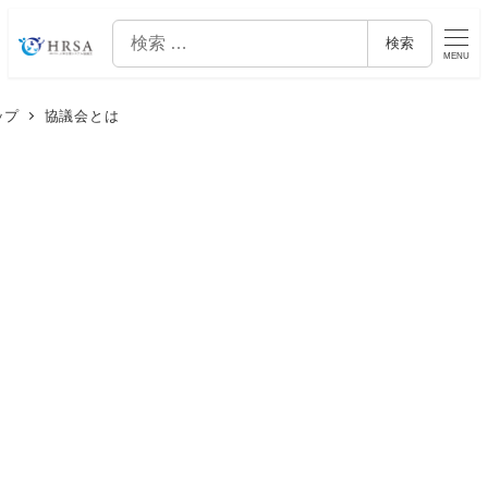
検
検索
索
MENU
ップ
協議会とは